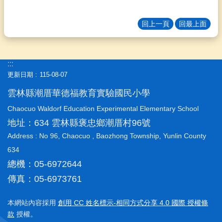
程
計
回上一頁
回最上面
畫
E
化
:::
系
更新日期
115-08-07
統
雲林縣潮厝華德福教育實驗國民小學
人
智
Chaocuo Waldorf Education Experimental Elementary School
哲
地址：634 雲林縣褒忠鄉潮厝村96號
學
Address : No 96, Chaocuo , Baozhong Township, Yunlin County
熱
634
門
總機：05-6972644
關
鍵
傳真：05-6973761
字
本網站內容採用
創用 CC 姓名標示-相同方式分享 4.0 國際 授權條
回
款
授權。
首