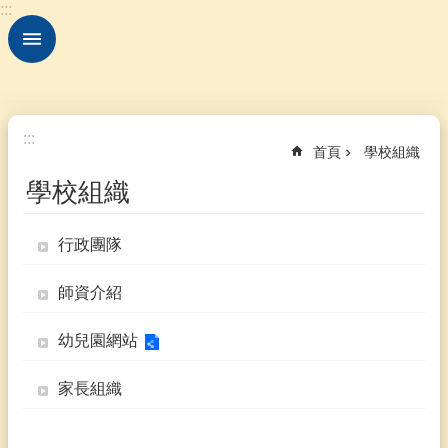
:::
跳到主要內容區塊
進
階
搜
尋
認
:::
首頁
學校組織
識
本
學校組織
校
學
行政團隊
校
組
師資介紹
織
入
幼兒園網站
學
訊
家長組織
息
課