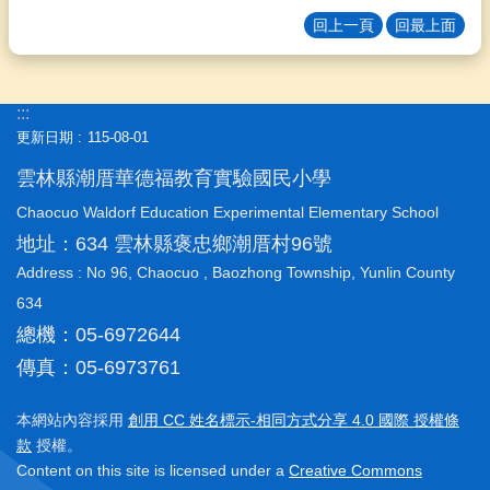
頁
回上一頁
回最上面
潮
厝
臉
:::
書
更新日期
115-08-01
雲
雲林縣潮厝華德福教育實驗國民小學
林
縣
Chaocuo Waldorf Education Experimental Elementary School
教
地址：634 雲林縣褒忠鄉潮厝村96號
育
Address : No 96, Chaocuo , Baozhong Township, Yunlin County
網
634
網
總機：05-6972644
站
導
傳真：05-6973761
覽
本網站內容採用
創用 CC 姓名標示-相同方式分享 4.0 國際 授權條
當
款
授權。
日
Content on this site is licensed under a
Creative Commons
空