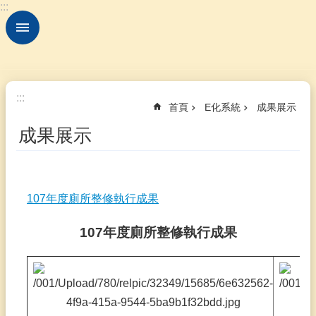
:::
跳到主要內容區塊
進
階
搜
尋
認
:::
首頁
E化系統
成果展示
識
本
成果展示
校
學
校
組
107年度廁所整修執行成果
織
107年度廁所整修執行成果
入
學
訊
息
課