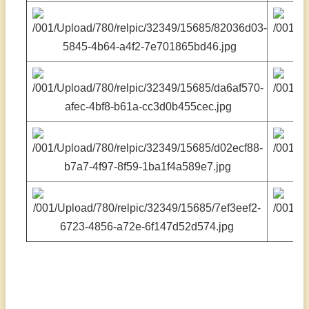
程
計
畫
E
化
系
統
人
智
哲
學
熱
門
關
鍵
字
回
首